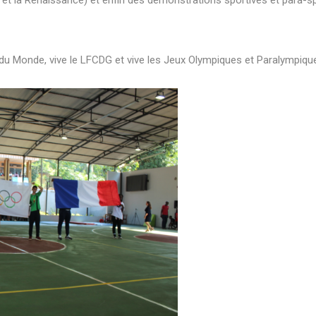
 et la Renaissance) et enfin des démonstrations sportives et para-spo
u Monde, vive le LFCDG et vive les Jeux Olympiques et Paralympique