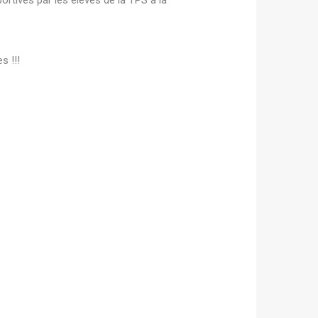
rtives par les élèves de la TPS à la
s !!!