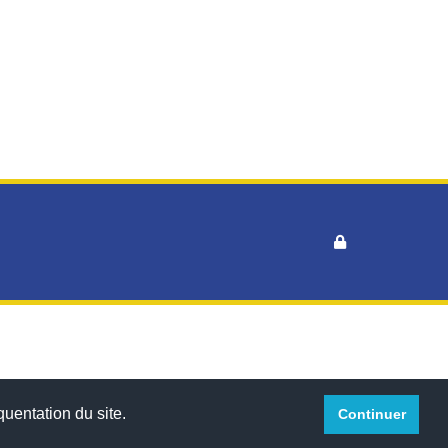
™
quentation du site.
Continuer