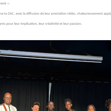
enir ».
e ta ZAC, avec la diffusion de leur prestation vidéo, chaleureusement appla
ants pour leur implication, leur créativité et leur passion.