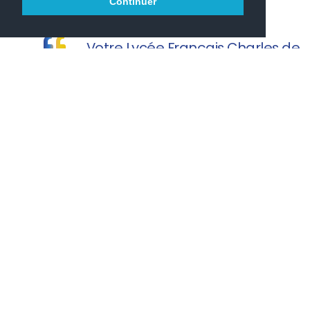
Continuer
Votre Lycée Français Charles de
Gaulle vous souhaite une agréable visite.
PRONOTE
PARCOURSUP
ONISEP