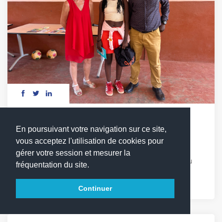
DÉFI LECTURE : LES MOTS EN COMPÉTITION
En poursuivant votre navigation sur ce site,
vous acceptez l'utilisation de cookies pour
Vendredi 17 avril, les élèves du cycle 3 ont relevé
gérer votre session et mesurer la
avec enthousiasme le 1er défi lecture du LFCDG. Au
fréquentation du site.
programme : quiz, chant et Sketchs autour de [...]
Continuer