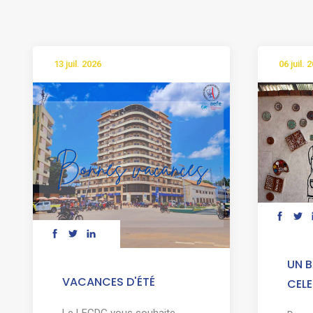
13 juil. 2026
06 juil. 
UN B
VACANCES D'ÉTÉ
CELE
Le LFCDG vous souhaite