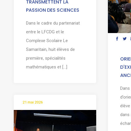
TRANSMETTENT LA
PASSION DES SCIENCES
Dans le cadre du partenariat
entre le LFCDG et le
Complexe Scolaire Le
Samaritain, huit élèves de
première, spécialités
ORIE
D'EX
mathématiques et [...]
ANCI
Dans 
d’ori
21 mai 2026
élève
dans 
échang