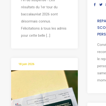
résultats du 1er tour du
baccalauréat 2026 sont
REPA
désormais connus.
SCOL
Félicitations à tous les admis
PER
pour cette belle [...]
Convi
reco
le re
18 juin 2026
pers
samed
momen