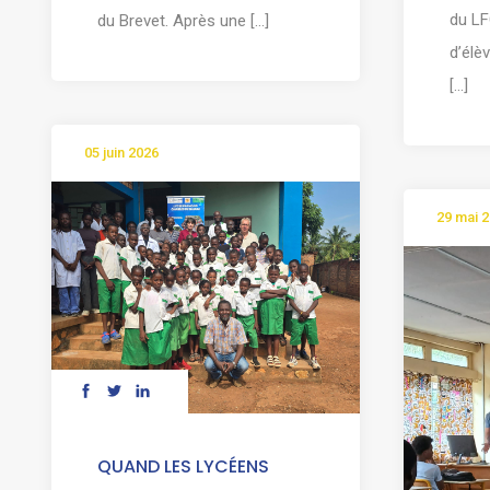
du LF
du Brevet. Après une [...]
d’élè
[...]
05 juin 2026
29 mai 
QUAND LES LYCÉENS