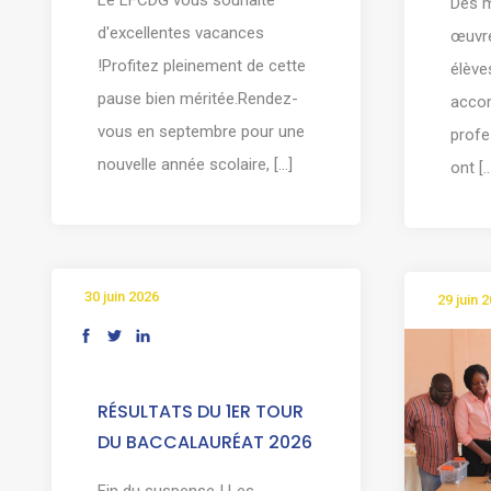
Des m
d'excellentes vacances
œuvre
!Profitez pleinement de cette
élève
pause bien méritée.Rendez-
acco
vous en septembre pour une
profe
nouvelle année scolaire, [...]
ont [..
30 juin 2026
29 juin 
RÉSULTATS DU 1ER TOUR
DU BACCALAURÉAT 2026
Fin du suspense ! Les