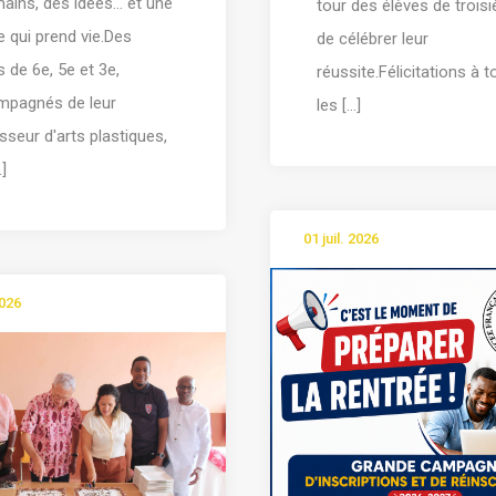
ains, des idées… et une
tour des élèves de trois
 qui prend vie.Des
de célébrer leur
s de 6e, 5e et 3e,
réussite.Félicitations à 
mpagnés de leur
les [...]
sseur d'arts plastiques,
.]
01 juil. 2026
2026