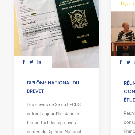
12 juin 
DIPLÔME NATIONAL DU
RÉU
BREVET
CON
ÉTU
Les élèves de 3e du LFCDG
Réuni
entrent aujourd’hui dans le
consu
temps fort des épreuves
Franc
écrites du Diplôme National