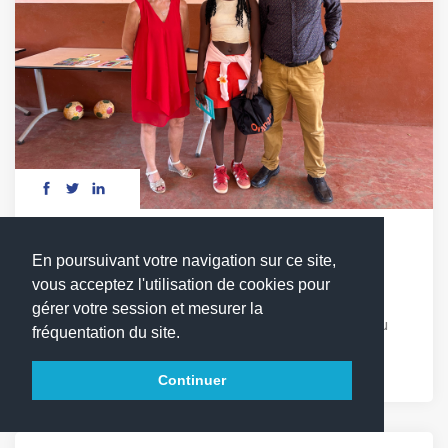
DÉFI LECTURE : LES MOTS EN COMPÉTITION
En poursuivant votre navigation sur ce site,
vous acceptez l'utilisation de cookies pour
Vendredi 17 avril, les élèves du cycle 3 ont relevé
gérer votre session et mesurer la
avec enthousiasme le 1er défi lecture du LFCDG. Au
fréquentation du site.
programme : quiz, chant et Sketchs autour de [...]
Continuer