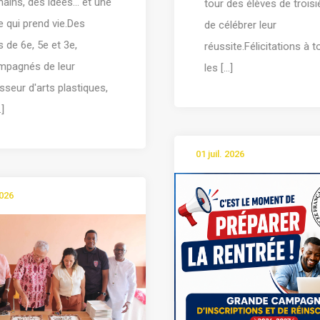
ains, des idées… et une
tour des élèves de trois
 qui prend vie.Des
de célébrer leur
s de 6e, 5e et 3e,
réussite.Félicitations à 
mpagnés de leur
les [...]
sseur d'arts plastiques,
.]
01 juil. 2026
2026