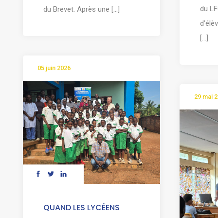
du LF
du Brevet. Après une [...]
d’élè
[...]
05 juin 2026
29 mai 
QUAND LES LYCÉENS