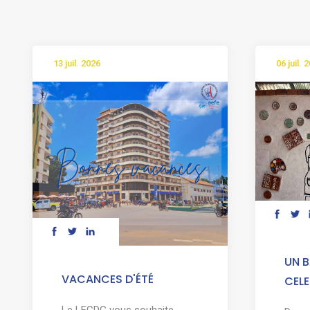
13 juil. 2026
06 juil. 
UN B
VACANCES D'ÉTÉ
CELE
Le LFCDG vous souhaite