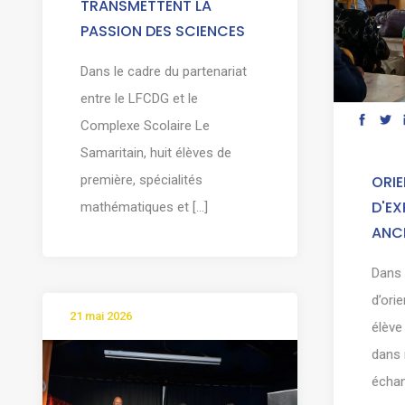
TRANSMETTENT LA
PASSION DES SCIENCES
Dans le cadre du partenariat
entre le LFCDG et le
Complexe Scolaire Le
Samaritain, huit élèves de
première, spécialités
ORIE
D'EX
mathématiques et [...]
ANCI
Dans 
d’ori
21 mai 2026
élève
dans 
échang