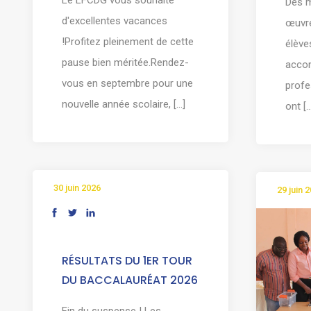
Des m
d'excellentes vacances
œuvre
!Profitez pleinement de cette
élève
pause bien méritée.Rendez-
acco
vous en septembre pour une
profe
nouvelle année scolaire, [...]
ont [..
30 juin 2026
29 juin 
RÉSULTATS DU 1ER TOUR
DU BACCALAURÉAT 2026
Fin du suspense ! Les