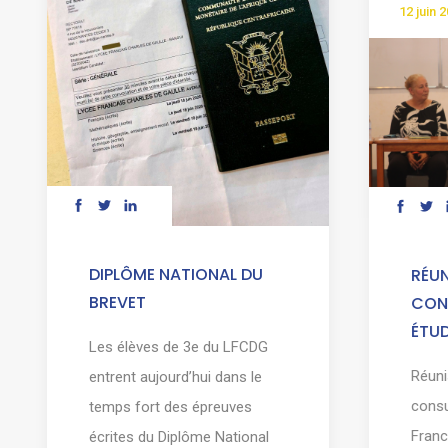
12 juin 
DIPLÔME NATIONAL DU
RÉU
BREVET
CON
ÉTU
Les élèves de 3e du LFCDG
Réuni
entrent aujourd’hui dans le
consu
temps fort des épreuves
Franc
écrites du Diplôme National