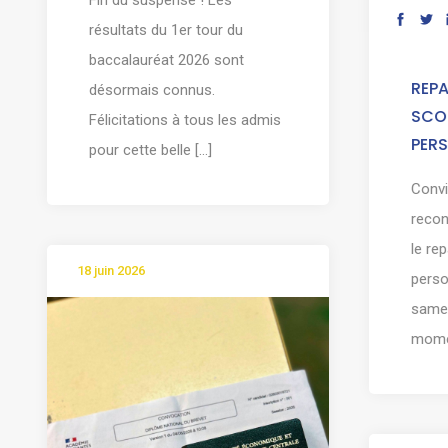
résultats du 1er tour du
baccalauréat 2026 sont
REPA
désormais connus.
SCOL
Félicitations à tous les admis
PER
pour cette belle [...]
Convi
reco
le re
18 juin 2026
pers
samed
momen