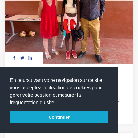
DÉFI LECTURE : LES MOTS EN COMPÉTITION
En poursuivant votre navigation sur ce site,
vous acceptez l'utilisation de cookies pour
Vendredi 17 avril, les élèves du cycle 3 ont relevé
gérer votre session et mesurer la
avec enthousiasme le 1er défi lecture du LFCDG. Au
fréquentation du site.
programme : quiz, chant et Sketchs autour de [...]
Continuer